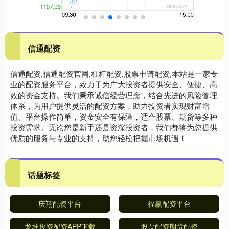
信通配资
信通配资,信通配资官网,杠杆配资,股票申请配资,本站是一家专
业的配资服务平台，致力于为广大投资者提供安全、便捷、高
效的资金支持。我们秉承诚信经营理念，结合先进的风险管理
体系，为用户提供灵活的配资方案，助力投资者实现财富增
值。平台操作简单，资金安全有保障，适合股票、期货等多种
投资需求。无论您是新手还是资深投资者，我们都将为您提供
优质的服务与专业的支持，助您轻松把握市场机遇！
话题标签
庆翔配资平台
福赢配资平台
龙坤投资配资APP下载
股票配资期货配资