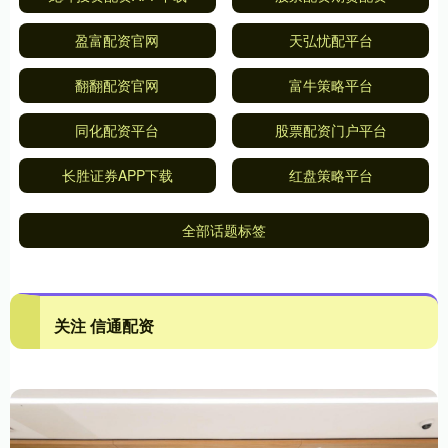
盈富配资官网
天弘忧配平台
翻翻配资官网
富牛策略平台
同化配资平台
股票配资门户平台
长胜证券APP下载
红盘策略平台
全部话题标签
关注 信通配资