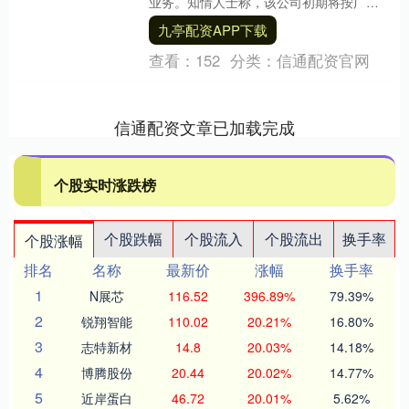
业务。知情人士称，该公司初期将按广告
曝光量计费，而非谷歌、亚马逊等大型搜
九亭配资APP下载
索广告平台....
查看：
152
分类：
信通配资官网
信通配资文章已加载完成
个股实时涨跌榜
个股跌幅
个股流入
个股流出
换手率
个股涨幅
排名
名称
最新价
涨幅
换手率
1
N展芯
116.52
396.89%
79.39%
2
锐翔智能
110.02
20.21%
16.80%
3
志特新材
14.8
20.03%
14.18%
4
博腾股份
20.44
20.02%
14.77%
5
近岸蛋白
46.72
20.01%
5.62%