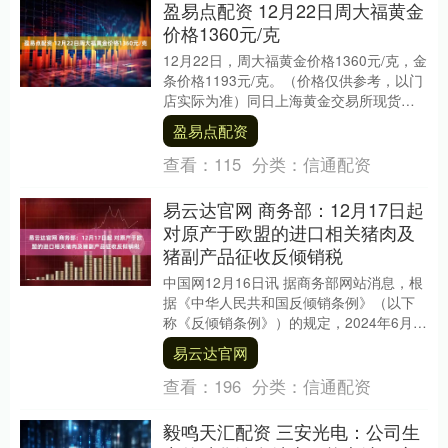
盈易点配资 12月22日周大福黄金
价格1360元/克
12月22日，周大福黄金价格1360元/克，金
条价格1193元/克。（价格仅供参考，以门
店实际为准）同日上海黄金交易所现货黄
金AU9999最新价为985.66元....
盈易点配资
查看：
115
分类：
信通配资
易云达官网 商务部：12月17日起
对原产于欧盟的进口相关猪肉及
猪副产品征收反倾销税
中国网12月16日讯 据商务部网站消息，根
据《中华人民共和国反倾销条例》（以下
称《反倾销条例》）的规定，2024年6月
17日，商务部（以下称调查机关）发布
易云达官网
202....
查看：
196
分类：
信通配资
毅鸣天汇配资 三安光电：公司生