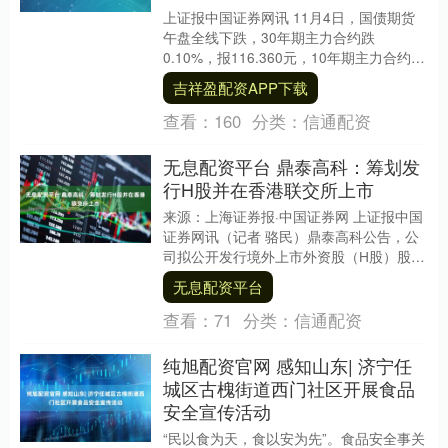
上证报中国证券网讯 11月4日，国债期货
午盘全线下跌，30年期主力合约跌
0.10%，报116.360元，10年期主力合约跌
0.06%，报108.585元，5年期....
吉祥盈配资APP下载
查看：
160
分类：
信通配资
无息配资平台 鼎泰高科：筹划发
行H股并在香港联交所上市
来源：上海证券报·中国证券网 上证报中国
证券网讯（记者 骆民）鼎泰高科公告，公
司拟公开发行境外上市外资股（H股）股票
并在香港联交所主板挂牌上市。公司将充
无息配资平台
分考虑现....
查看：
71
分类：
信通配资
纯旭配资官网 感知山东| 济宁任
城区古槐街道西门社区开展食品
安全宣传活动
“民以食为天，食以安为先”。食品安全事关