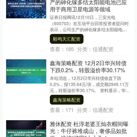
产的砷化镓多结太阳能电池已应
用于商用卫星电源等领域
证券日报网讯12月10日，三安光电
（600703）在互动平台回答投资者提问时
表示，公司生产的砷化镓多结太阳能电池
已应用于商用卫星电源等领域。....
毅鸣天汇配资
查看：
185
分类：
信通配资
鑫海策略配资 12月2日华兴转债
下跌0.2%，转股溢价率30.17%
本站消息，12月2日华兴转债收盘下跌
0.2%，报135.64元/张，成交额2949.11万
元，转股溢价率30.17%。 资料显示，华兴
转债信用级别为“AA”，债....
鑫海策略配资
查看：
171
分类：
信通配资
雅休配资 杜淳老婆王灿衣帽间曝
光：牛仔裤堆成山，奢侈品如批