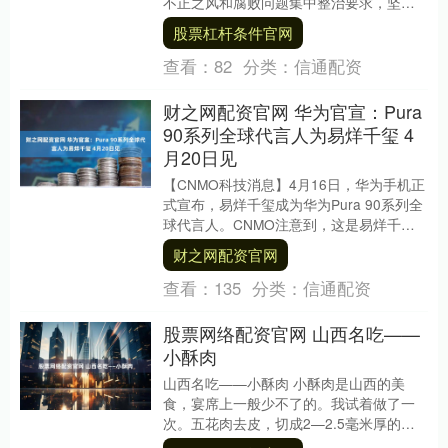
不正之风和腐败问题集中整治要求，坚持
以案示警、以案促改、以案促治，纵深推
股票杠杆条件官网
进反不正....
查看：
82
分类：
信通配资
财之网配资官网 华为官宣：Pura
90系列全球代言人为易烊千玺 4
月20日见
【CNMO科技消息】4月16日，华为手机正
式宣布，易烊千玺成为华为Pura 90系列全
球代言人。CNMO注意到，这是易烊千玺
继担任华为nova系列全球代言人之后....
财之网配资官网
查看：
135
分类：
信通配资
股票网络配资官网 山西名吃——
小酥肉
山西名吃——小酥肉 小酥肉是山西的美
食，宴席上一般少不了的。我试着做了一
次。五花肉去皮，切成2—2.5毫米厚的
片，用葱姜、椒盐、五香粉、黄酒抓拌均