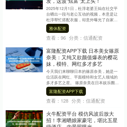
发，这波“炫富”太上头！
2025年12月1日，杜淳老婆王灿在社交平
台晒出一段与老公互动的视频，本意是让
杜淳帮忙搭配衣服，却意外曝光了自家堪
比“服装批发市场”的衣帽间——几十条牛仔
雅休配资
裤挂满....
查看：
96
分类：
信通配资
富隆配资APP下载 日本美女篠原
奈美：又纯又欲颜值爆表的樱花
妹，模特、网红多才多艺
今天我们来聊聊日本的篠原奈美，她是一
位活跃在网红、平面模特和女艺人领域的
多才多艺之星。 篠原奈美在日本娱乐圈中
人气与实力兼备，既是粉丝热捧的网红美
富隆配资APP下载
女，又是镜头前....
查看：
128
分类：
信通配资
火牛配资平台 模仿风波后放大
招！李湘晒娘家豪宅，堪比五星
级酒店，内景照曝光