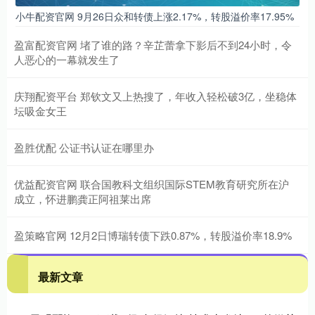
小牛配资官网 9月26日众和转债上涨2.17%，转股溢价率17.95%
盈富配资官网 堵了谁的路？辛芷蕾拿下影后不到24小时，令
人恶心的一幕就发生了
庆翔配资平台 郑钦文又上热搜了，年收入轻松破3亿，坐稳体
坛吸金女王
盈胜优配 公证书认证在哪里办
优益配资官网 联合国教科文组织国际STEM教育研究所在沪
成立，怀进鹏龚正阿祖莱出席
盈策略官网 12月2日博瑞转债下跌0.87%，转股溢价率18.9%
最新文章