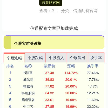
盈策略官网
查看：
211
分类：
信通配资官网
信通配资文章已加载完成
个股实时涨跌榜
个股跌幅
个股流入
个股流出
换手率
个股涨幅
排名
名称
最新价
涨幅
换手率
1
N津富
37.49
114.72%
77.46%
2
威尔高
39.83
20.01%
17.76%
3
锴威特
77.82
20.00%
1.17%
4
科翔股份
64.32
20.00%
12.21%
5
蜀道装备
33.61
19.99%
11.69%
6
中巨芯
27.85
19.99%
32.20%