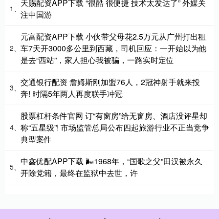
天赐配资APP下载 “很酷 很便捷 技术太发达了” 外媒关
1、
注中国游
元富配资APP下载 小伙带父母花2.5万元从广州打出租
车7天开3000多公里到西藏，司机回应：一开始以为他
2、
是去“西站”，家人担心我被骗，一路实时定位
交通银行配资 詹姆斯刚加盟76人，2冠神射手就来投
3、
奔! 时隔5年两人再度联手冲冠
股票杠杆条件官网 订“有窗房”给无窗房、酒店没评星却
称“五星级”! 市场监管总局公布四起旅游行业不正当竞争
4、
典型案件
中鑫优配APP下载 🌬1968年，“国歌之父”田汉被永久
5、
开除党籍，最终在监狱中去世，许